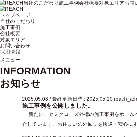
コ
ナ
当社のこだわり
施工事例
会社概要
対象エリア
お問
ン
ビ
テ
ゲ
トップページ
ン
ー
当社のこだわり
ツ
シ
施工事例
へ
ョ
会社概要
ス
ン
対象エリア
キ
に
お問い合わせ
ッ
移
採用情報
プ
動
メニュー
INFORMATION
お知らせ
2025.05.08
/ 最終更新日時 :
2025.05.10
reach_ad
施工事例を公開しました。
新たに、セミクローズ外構の施工事例をホームペ
介しています。お住まいの外回りを快適・安心にする